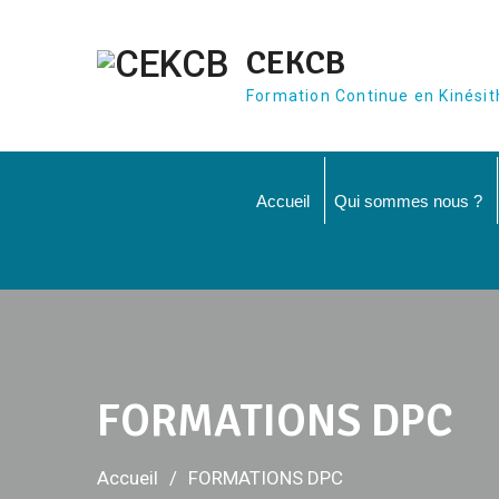
Aller
au
CEKCB
contenu
Formation Continue en Kinésit
Accueil
Qui sommes nous ?
FORMATIONS DPC
Accueil
FORMATIONS DPC