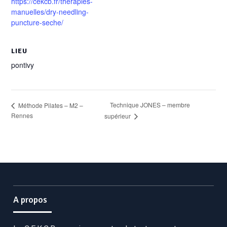
https://cekcb.fr/therapies-
manuelles/dry-needling-
puncture-seche/
LIEU
pontivy
Technique JONES – membre
Méthode Pilates – M2 –
Rennes
supérieur
A propos