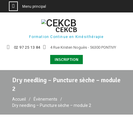
Menu principal
Aller
au
CEKCB
contenu
Formation Continue en Kinésithérapie
02 97 25 13 84
4 Rue Kristen Noguès - 56300 PONTIVY
INSCRIPTION
Dry needling – Puncture sèche – module
2
Accueil
Évènements
Dry needling – Puncture sèche – module 2