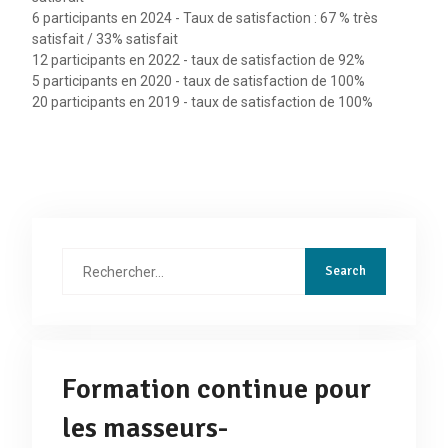
éducation
· Les
6 participants en 2024 - Taux de satisfaction : 67 % très
traitements
thérapeutique
satisfait / 33% satisfait
conservateurs,
12 participants en 2022 - taux de satisfaction de 92%
Présentielle
· Les
cours
rappel des
5 participants en 2020 - taux de satisfaction de 100%
15h30
traitements
magistral
objectifs
20 participants en 2019 - taux de satisfaction de 100%
chirurgicaux,
et pratique
traitements
17h30
échange
des
·
sur les
épicondylalgies
r
Conditions de
pratiques
leurs réussites.
Rechercher
:
2ème jour :
Type d’action
Durée
Objectifs
Titre
Conten
Formation continue pour
· L
les masseurs-
proactivit
Comprendre