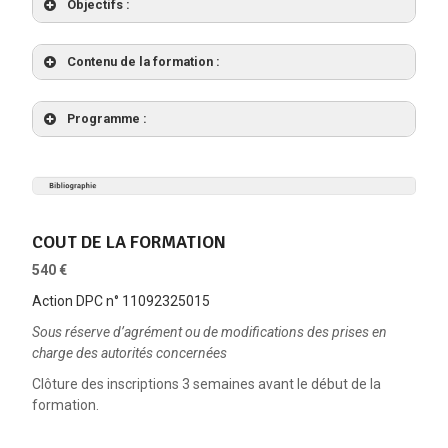
Objectifs :
Contenu de la formation :
Programme :
er
1
jour :
Contenu
Type
Durée
Objectifs
Titre
d’action
Acquérir des connaissances approfondies sur les
COUT DE LA FORMATION
épicondylalgies
et les
pathologies neuropathiques
· Les
540 €
associées
chez l’adulte.
chiffres,
Action DPC n° 11092325015
Identifier les mécanismes physiopathologiques sous-
· Les
E
jacents.
Sous réserve d’agrément ou de modifications des prises en
conditions
physiques pour
p
charge des autorités concernées
Différencier les différents types d’épicondylalgies et
rester en santé,
a
Présentielle
les atteintes nerveuses associées.
Clôture des inscriptions 3 semaines avant le début de la
Introduction
cours
· La
Comprendre
sur les
formation.
9h00
magistral
iatrogénie des
l’enjeu de
troubles
et pratique
troubles
11h00
santé
neuro-
échange