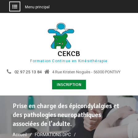
Menu principal
Aller
au
contenu
CEKCB
Formation Continue en Kinésithérapie
02 97 25 13 84
4 Rue Kristen Noguès - 56300 PONTIVY
INSCRIPTION
Prise en charge des épicondylalgies et
des pathologies neuropathiques
associées de l’adulte.
Accueil
FORMATIONS DPC