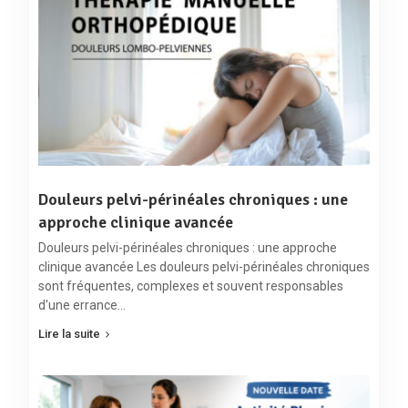
de la récidive
pour adapte
pratique
13h30
Savoir mettre
compléter 
en place l’auto
besoins
15h00
rééducation et
la proactivité
Douleurs pelvi-périnéales chroniques : une
Autonomiser le
· Retrouv
patient pour la
approche clinique avancée
santé physiq
gestion de ses
la conserv
Douleurs pelvi-périnéales chroniques : une approche
douleurs, la
prévention de
clinique avancée Les douleurs pelvi-périnéales chroniques
15h00
· Les imp
Présentielle
leur survenue,
Conclusions et
sont fréquentes, complexes et souvent responsables
bio-psycho-so
cours magistral
17h00
lui créer un
échanges
d'une errance…
ensemble
· Les di
d’alerte et y
du lund
Lire la suite
associer des
réponses
appropriées