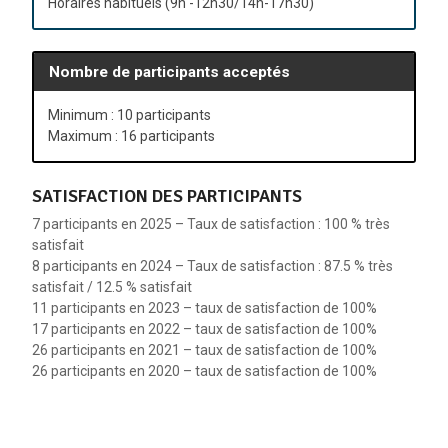
Horaires habituels (9h -12h30/14h-17h30)
pranayama adapté.
Phase d’ovulation : postures de yoga adaptées,
pranayama adapté.
Nombre de participants acceptés
Phase lutéale : postures de yoga adaptées,
pranayama adapté.
Minimum : 10 participants
Favoriser la fertilité :
Maximum : 16 participants
La femme enceinte
SATISFACTION DES PARTICIPANTS
La ménopause/femme mûre
7 participants en 2025 – Taux de satisfaction : 100 % très
satisfait
8 participants en 2024 – Taux de satisfaction : 87.5 % très
Le sexe au féminin :
satisfait / 12.5 % satisfait
11 participants en 2023 – taux de satisfaction de 100%
Pathologies générales
17 participants en 2022 – taux de satisfaction de 100%
26 participants en 2021 – taux de satisfaction de 100%
26 participants en 2020 – taux de satisfaction de 100%