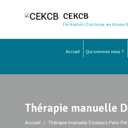
Aller
au
CEKCB
contenu
Formation Continue en Kinésit
Accueil
Qui sommes nous ?
Thérapie manuelle D
Accueil
Thérapie manuelle Douleurs Pelvi-Pé