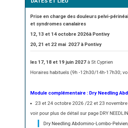
DATES ET LIEU
Prise en charge des neuropathies du plex
Prise en charge des cicatrices et des a
Prise en charge des douleurs pelvi-périné
Scores, questionnaires et inventaires 
et syndromes canalaires
12, 13 et 14 octobre 2026à Pontivy
20, 21 et 22 mai 2027
à Pontivy
les 17, 18 et 19 juin 2027
à St Cyprien
Horaires habituels (9h -12h30/14h-17h30; v
Module complémentaire :
Dry Needling Ab
23 et 24 octobre 2026 /22 et 23 novembr
voir pour plus de détail sur page DRY NEEDLI
Dry Needling Abdomino-Lombo-Pelvien/