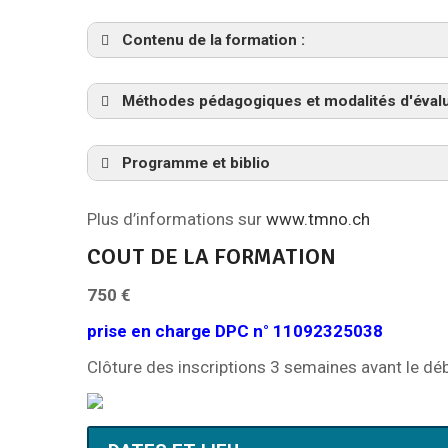
Contenu de la formation :
Méthodes pédagogiques et modalités d'évalu
myofascial douloureux (SMD), d’un synd
Programme et biblio
canalaire,
critères diagnostiques
Plus d’informations sur
www.tmno.ch
planifier
dém
dysfonctions ostéo-articul
COUT DE LA FORMATION
myofasciaux (PTrM)
7
50 €
vasculo-nerveuses
prise en charge DPC n° 11092325038
PTrM
Clôture des inscriptions 3 semaines avant le déb
neurodynamiques
Prise en charge des neuropathies du plexu
articulations
génito- fémoral