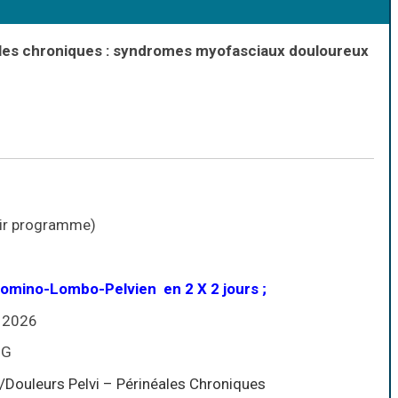
us sacré : nerf pudendal et cluniaux
dhérences abdominales et pelviennes
ales chroniques : syndromes myofasciaux douloureux
– Recommandations – Autonomisation du patient
oir programme)
domino-Lombo-Pelvien en 2 X 2 jours
;
e 2026
NG
Douleurs Pelvi – Périnéales Chroniques