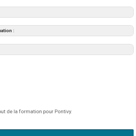
ation :
dysfonction ostéo-articulaire, d’un syndrome
rome neurogène douloureux (SND) ou d’un syndrome
bilan diagnostique spécifique
arche thérapeutique
aires, neurodynamiques, des points trigger
structures ostéoarticulaires, myofasciales et
ostéoarticulaires
ut de la formation pour Pontivy.
s lombal : nerfs ilio-hypogastrique, ilio-ingunial et
mobilisations neurales