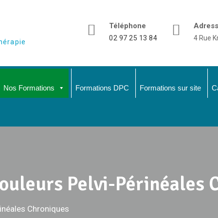
Téléphone
Adres
02 97 25 13 84
4 Rue K
hérapie
Nos Formations
Formations DPC
Formations sur site
C
ouleurs Pelvi-Périnéales 
rinéales Chroniques