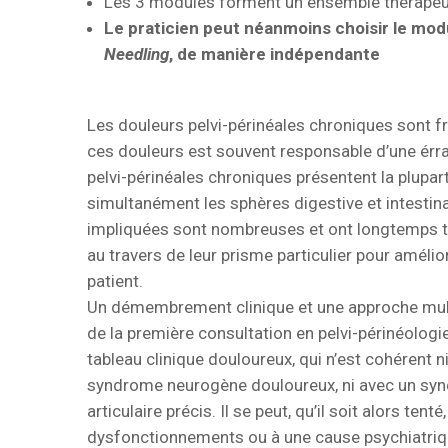
Les 3 modules forment un ensemble thérapeu
Le praticien peut néanmoins choisir le mo
Needling
, de manière indépendante
Les douleurs pelvi-périnéales chroniques sont f
ces douleurs est souvent responsable d’une érra
pelvi-périnéales chroniques présentent la plupa
simultanément les sphères digestive et intestinal
impliquées sont nombreuses et ont longtemps tra
au travers de leur prisme particulier pour améli
patient.
Un démembrement clinique et une approche multis
de la première consultation en pelvi-périnéologie
tableau clinique douloureux, qui n’est cohérent 
syndrome neurogène douloureux, ni avec un syn
articulaire précis. Il se peut, qu’il soit alors tent
dysfonctionnements ou à une cause psychiatrique