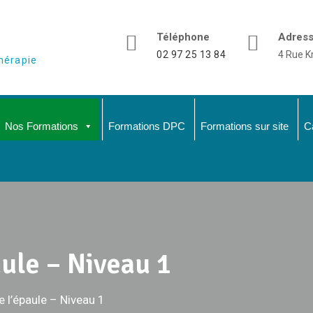
Téléphone
Adres
02 97 25 13 84
4 Rue K
hérapie
Nos Formations
Formations DPC
Formations sur site
C
ule – Niveau 1
 l’épaule – Niveau 1