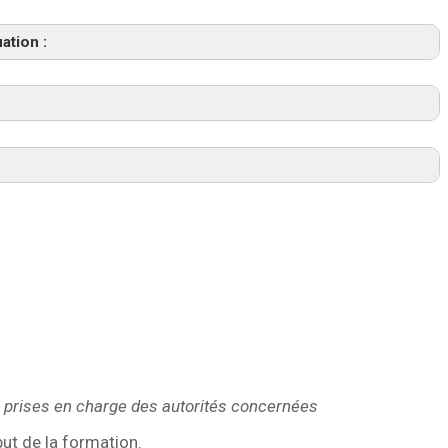
ation :
t cognitif
upe, en binômes, étude de cas (description par séquence
 prises en charge des autorités concernées
ut de la formation.