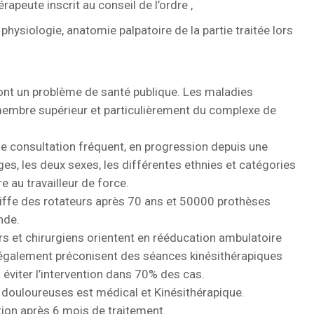
apeute inscrit au conseil de l’ordre ,
hysiologie, anatomie palpatoire de la partie traitée lors
nt un problème de santé publique. Les maladies
 membre supérieur et particulièrement du complexe de
de consultation fréquent, en progression depuis une
ges, les deux sexes, les différentes ethnies et catégories
e au travailleur de force.
oiffe des rotateurs après 70 ans et 50000 prothèses
nde.
 et chirurgiens orientent en rééducation ambulatoire
s également préconisent des séances kinésithérapiques
 éviter l’intervention dans 70% des cas.
 douloureuses est médical et Kinésithérapique.
tion après 6 mois de traitement.