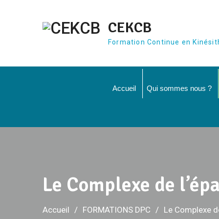
Aller
au
CEKCB
contenu
Formation Continue en Kinésit
Accueil
Qui sommes nous ?
Le Complexe de l’épa
Accueil
FORMATIONS DPC
Le Complexe de