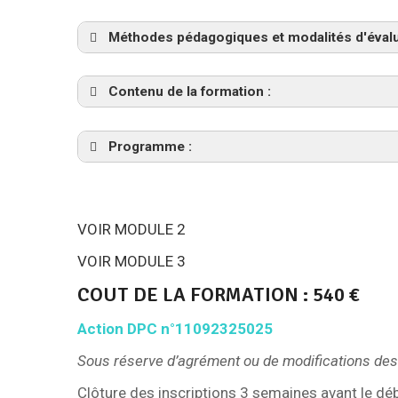
Méthodes pédagogiques et modalités d'évalu
Contenu de la formation :
Echange sur le résultat des EPP initiales
Programme :
Face à face pédagogique d’enseignemen
Méthodes pédagogiques : Travail en gro
dans le programme de la formation)
VOIR MODULE 2
VOIR MODULE 3
COUT DE LA FORMATION : 540 €
Action DPC n°11092325025
Sous réserve d’agrément ou de modifications des
Clôture des inscriptions 3 semaines avant le déb