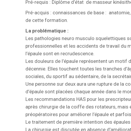
Pré-requis : Diplôme d’état de masseur kinésithér
Pré-acquis : connaissances de base : anatomie, p
de cette formation.
La problématique :
Les pathologies neuro musculo squelettiques so
professionnelles et les accidents de travail du
l’épaule sont en recrudescence.
Les douleurs de l’épaule représentent un motif 
décennie. Elles touchent toutes les tranches d’â
sociales, du sportif au sédentaire, de la secrétair
Une personne sur deux aura une rupture de la c
d’épaule sont placées chaque année dans le mo
Les recommandations HAS pour les prescripteurs
après chirurgie de la coiffe des rotateurs, mai
préopératoires pour améliorer l’épaule et parfois
Le traitement de première intention des épaules
La chirurgie est discutée en absence d’améliora