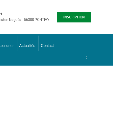
se
INSCRIPTION
risten Noguès - 56300 PONTIVY
alendrier
Actualités
Contact