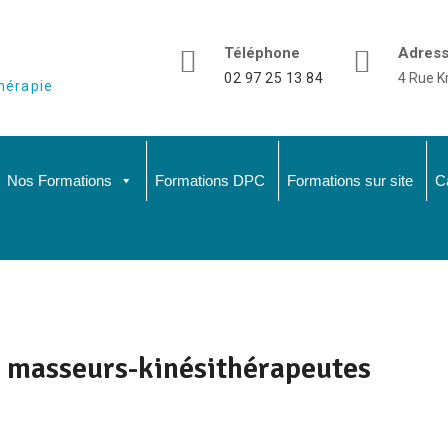
Téléphone
Adres
02 97 25 13 84
4 Rue K
hérapie
Nos Formations
Formations DPC
Formations sur site
C
s masseurs-kinésithérapeutes