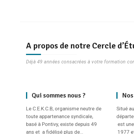
A propos de notre Cercle d’É
Déjà 49 années consacrées à votre formation con
Qui sommes nous ?
Nos
Le C.E.K.C.B, organisme neutre de
Situé a
toute appartenance syndicale,
départ
basé à Pontivy, existe depuis 49
est une
ans et a fidélisé plus de…
1977 et