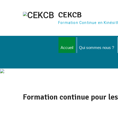
Aller
au
CEKCB
contenu
Formation Continue en Kinésit
Accueil
Qui sommes nous ?
Formation continue pour le