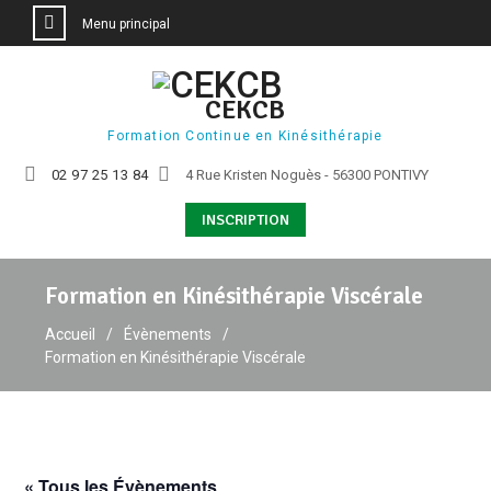
Menu principal
Aller
au
CEKCB
contenu
Formation Continue en Kinésithérapie
02 97 25 13 84
4 Rue Kristen Noguès - 56300 PONTIVY
INSCRIPTION
Formation en Kinésithérapie Viscérale
Accueil
Évènements
Formation en Kinésithérapie Viscérale
« Tous les Évènements