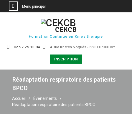
Menu principal
Aller
au
CEKCB
contenu
Formation Continue en Kinésithérapie
02 97 25 13 84
4 Rue Kristen Noguès - 56300 PONTIVY
INSCRIPTION
Réadaptation respiratoire des patients
BPCO
Accueil
Évènements
Réadaptation respiratoire des patients BPCO