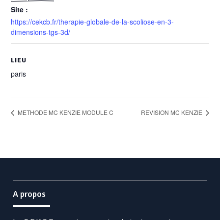
Site :
https://cekcb.fr/therapie-globale-de-la-scoliose-en-3-
dimensions-tgs-3d/
LIEU
paris
METHODE MC KENZIE MODULE C
REVISION MC KENZIE
A propos