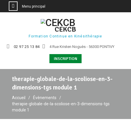
Menu principal
Aller
au
CEKCB
contenu
Formation Continue en Kinésithérapie
02 97 25 13 84
4 Rue Kristen Noguès - 56300 PONTIVY
INSCRIPTION
therapie-globale-de-la-scoliose-en-3-
dimensions-tgs module 1
Accueil
Évènements
therapie-globale-de-la-scoliose-en-3-dimensions-tgs
module 1