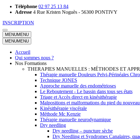
Téléphone
02 97 25 13 84
Adresse
4 Rue Kristen Noguès - 56300 PONTIVY
INSCRIPTION
MENU
MENU
MENU
MENU
Accueil
Qui sommes nous ?
Nos Formations
THERAPIES MANUELLES : MÉTHODES ET AP
Thérapie manuelle Douleurs Pelvi-Périnéales Chr
Technique JONES
Approche manuelle des endométrioses
Le Reboutement - Le bassin dans tous ses états
Triage et Accès direct en kinésithérapie
Malpositions et malformations du pied du nouveau 
Kinésithérapie viscérale
Méthode Mc Kenzie
Thérapie manuelle neurodynamique
Dry needling
Dry needling – puncture sèche
Dry Needling et Syndromes Canalaires, qua