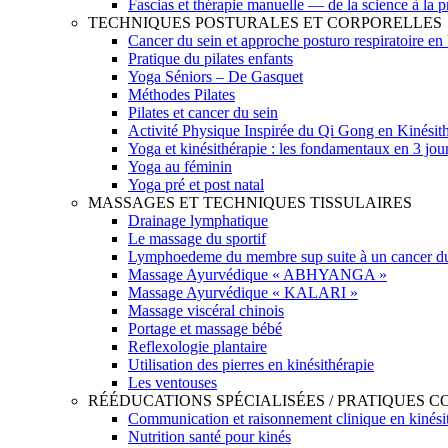
Fascias et thérapie manuelle — de la science à la p
TECHNIQUES POSTURALES ET CORPORELLES
Cancer du sein et approche posturo respiratoire en
Pratique du pilates enfants
Yoga Séniors – De Gasquet
Méthodes Pilates
Pilates et cancer du sein
Activité Physique Inspirée du Qi Gong en Kinésit
Yoga et kinésithérapie : les fondamentaux en 3 jou
Yoga au féminin
Yoga pré et post natal
MASSAGES ET TECHNIQUES TISSULAIRES
Drainage lymphatique
Le massage du sportif
Lymphoedeme du membre sup suite à un cancer du 
Massage Ayurvédique « ABHYANGA »
Massage Ayurvédique « KALARI »
Massage viscéral chinois
Portage et massage bébé
Reflexologie plantaire
Utilisation des pierres en kinésithérapie
Les ventouses
RÉÉDUCATIONS SPÉCIALISÉES / PRATIQUES 
Communication et raisonnement clinique en kinési
Nutrition santé pour kinés