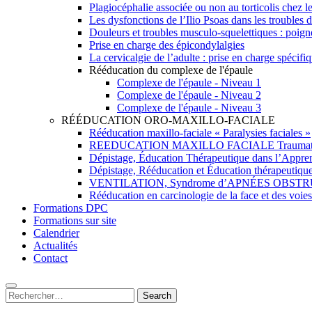
Plagiocéphalie associée ou non au torticolis chez l
Les dysfonctions de l’Ilio Psoas dans les troubles
Douleurs et troubles musculo-squelettiques : poign
Prise en charge des épicondylalgies
La cervicalgie de l’adulte : prise en charge spécifi
Rééducation du complexe de l'épaule
Complexe de l'épaule - Niveau 1
Complexe de l'épaule - Niveau 2
Complexe de l'épaule - Niveau 3
RÉÉDUCATION ORO-MAXILLO-FACIALE
Rééducation maxillo-faciale « Paralysies faciales »
REEDUCATION MAXILLO FACIALE Traumatolo
Dépistage, Éducation Thérapeutique dans l’Appren
Dépistage, Rééducation et Éducation thérapeutique
VENTILATION, Syndrome d’APNÉES OBST
Rééducation en carcinologie de la face et des voies
Formations DPC
Formations sur site
Calendrier
Actualités
Contact
Rechercher
: