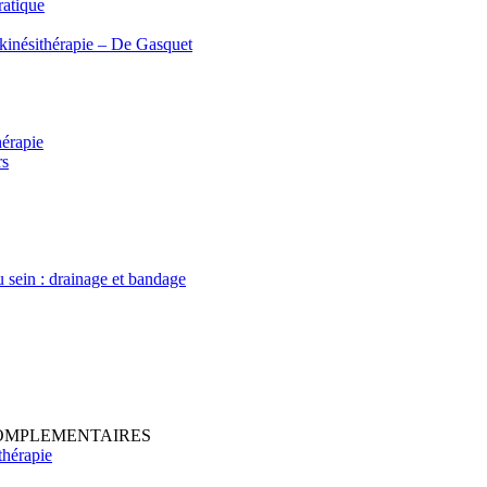
ratique
 kinésithérapie – De Gasquet
hérapie
rs
sein : drainage et bandage
COMPLEMENTAIRES
thérapie