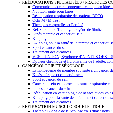
RÉÉDUCATIONS SPÉCIALISÉES / PRATIQUES 
Communication et raisonnement clinique en kinési
Nutrition santé pour kinés
Réadaptation respiratoire des patients BPCO
Qchi-M / M-Test
Thérapies corporelles et Fertilité
Relaxation : le Training autogène de Shultz
Kinésithérapie et cancer du sein
K-taping
K-Taping pour la santé de la femme et cancer du s
Sport et cancer du sein
Traitement des cicatrices
VENTILATION, Syndrome d’APNÉES OBST
Douleur chronique et fibromyalgie de l’adulte, com
CANCÉROLOGIE ET SÉNOLOGIE
Lymphoedeme du membre sup suite à un cancer du 
Kinésithérapie et cancer du sein
Sport et cancer du sein
Cancer du sein et approche posturo respiratoire en
Pilates et cancer du sein
Rééducation en carcinologie de la face et des voies
K-Taping pour la santé de la femme et cancer du s
Traitement des cicatrices
RÉÉDUCATION MUSCULO-SQUELETTIQUE
Thérapie Globale de la Scoliose en 3 dimensions