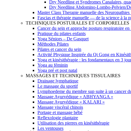
Dry Needling et Syndromes Canalaires, quad
Dry Needling Abdomino-Lombo-Pelvien/Doul
Master Class Therapie manuelle des Neuropathies
Fascias et thérapie manuelle — de la science à la p
TECHNIQUES POSTURALES ET CORPORELLES
Cancer du sein et approche posturo respiratoire en
Pratique du pilates enfants
Yoga Séniors – De Gasquet
Méthodes Pilates
Pilates et cancer du sein
Activité Physique Inspirée du Qi Gong en Kinésit
Yoga et kinésithérapie : les fondamentaux en 3 jou
Yoga au féminin
Yoga pré et post natal
MASSAGES ET TECHNIQUES TISSULAIRES
Drainage lymphatique
Le massage du sportif
Lymphoedeme du membre sup suite à un cancer du 
Massage Ayurvédique « ABHYANGA »
Massage Ayurvédique « KALARI »
Massage viscéral chinois
Portage et massage bébé
Reflexologie plantaire
Utilisation des pierres en kinésithérapie
Les ventouses