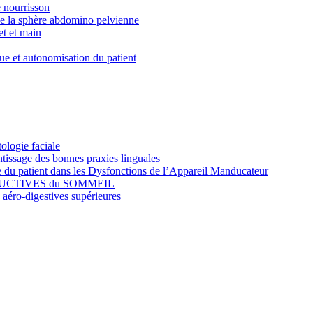
e nourrisson
 de la sphère abdomino pelvienne
et et main
que et autonomisation du patient
gie faciale
tissage des bonnes praxies linguales
 du patient dans les Dysfonctions de l’Appareil Manducateur
RUCTIVES du SOMMEIL
 aéro-digestives supérieures