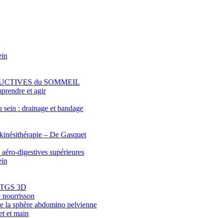
ein
RUCTIVES du SOMMEIL
prendre et agir
sein : drainage et bandage
 kinésithérapie – De Gasquet
 aéro-digestives supérieures
ein
 : TGS 3D
e nourrisson
 de la sphère abdomino pelvienne
et et main