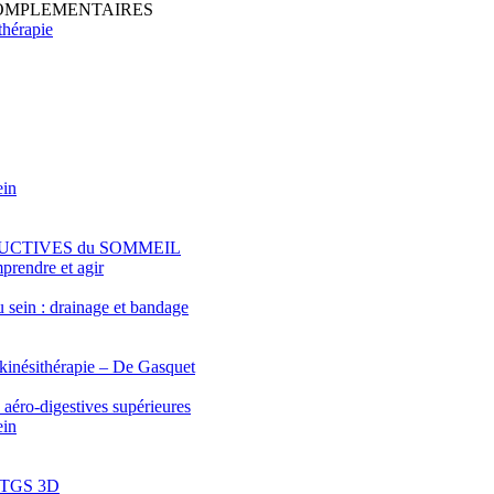
COMPLEMENTAIRES
thérapie
ein
RUCTIVES du SOMMEIL
prendre et agir
sein : drainage et bandage
 kinésithérapie – De Gasquet
 aéro-digestives supérieures
ein
 : TGS 3D