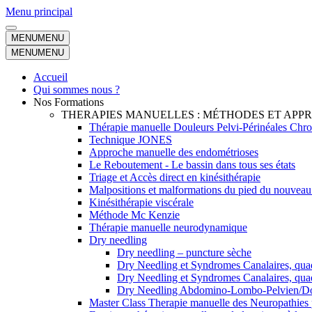
Aller
Menu principal
au
contenu
MENU
MENU
MENU
MENU
Accueil
Qui sommes nous ?
Nos Formations
THERAPIES MANUELLES : MÉTHODES ET AP
Thérapie manuelle Douleurs Pelvi-Périnéales Chr
Technique JONES
Approche manuelle des endométrioses
Le Reboutement - Le bassin dans tous ses états
Triage et Accès direct en kinésithérapie
Malpositions et malformations du pied du nouveau 
Kinésithérapie viscérale
Méthode Mc Kenzie
Thérapie manuelle neurodynamique
Dry needling
Dry needling – puncture sèche
Dry Needling et Syndromes Canalaires, qua
Dry Needling et Syndromes Canalaires, quad
Dry Needling Abdomino-Lombo-Pelvien/Doul
Master Class Therapie manuelle des Neuropathies