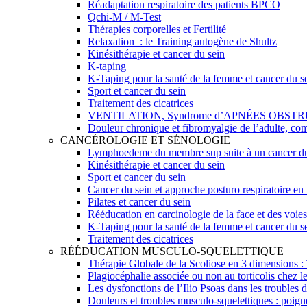
Réadaptation respiratoire des patients BPCO
Qchi-M / M-Test
Thérapies corporelles et Fertilité
Relaxation : le Training autogène de Shultz
Kinésithérapie et cancer du sein
K-taping
K-Taping pour la santé de la femme et cancer du s
Sport et cancer du sein
Traitement des cicatrices
VENTILATION, Syndrome d’APNÉES OBST
Douleur chronique et fibromyalgie de l’adulte, com
CANCÉROLOGIE ET SÉNOLOGIE
Lymphoedeme du membre sup suite à un cancer du 
Kinésithérapie et cancer du sein
Sport et cancer du sein
Cancer du sein et approche posturo respiratoire en
Pilates et cancer du sein
Rééducation en carcinologie de la face et des voies
K-Taping pour la santé de la femme et cancer du s
Traitement des cicatrices
RÉÉDUCATION MUSCULO-SQUELETTIQUE
Thérapie Globale de la Scoliose en 3 dimensions
Plagiocéphalie associée ou non au torticolis chez l
Les dysfonctions de l’Ilio Psoas dans les troubles
Douleurs et troubles musculo-squelettiques : poign