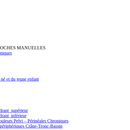
PROCHES MANUELLES
oniques
né et du jeune enfant
drant supérieur
rant inférieur
eurs Pelvi – Périnéales Chroniques
 périphériques Crâne-Tronc-Bassin