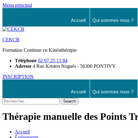
Aller
Menu principal
au
contenu
Accueil
Qui sommes nous ?
CEKCB
Formation Continue en Kinésithérapie
Téléphone
02 97 25 13 84
Adresse
4 Rue Kristen Noguès - 56300 PONTIVY
INSCRIPTION
Accueil
Qui sommes nous ?
Rechercher
:
Thérapie manuelle des Points T
Accueil
Évènements