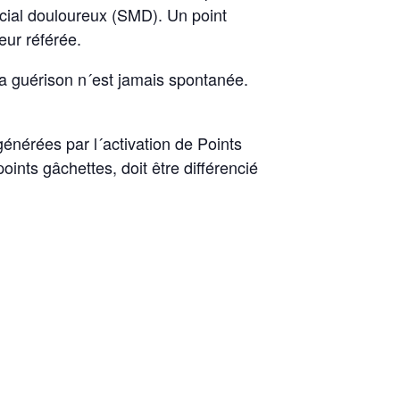
ial douloureux (SMD). Un point
eur référée.
la guérison n´est jamais spontanée.
énérées par l´activation de Points
nts gâchettes, doit être différencié