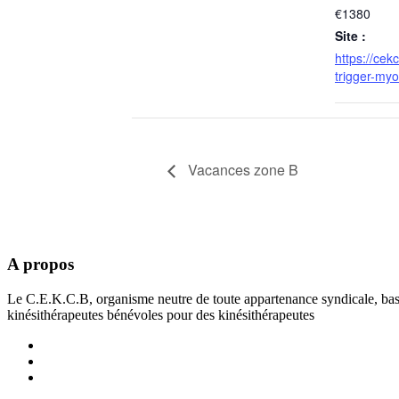
€1380
Site :
https://cekc
trigger-myo
Vacances zone B
A propos
Le C.E.K.C.B, organisme neutre de toute appartenance syndicale, basé 
kinésithérapeutes bénévoles pour des kinésithérapeutes
Facebook
CEKCB
Linkedin
CEKCB
YouTube
CEKCB