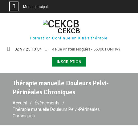
Menu principal
Aller
au
CEKCB
contenu
Formation Continue en Kinésithérapie
02 97 25 13 84
4 Rue Kristen Noguès - 56300 PONTIVY
INSCRIPTION
Thérapie manuelle Douleurs Pelvi-
Périnéales Chroniques
Accueil
Évènements
Thérapie manuelle Douleurs Pelvi-Périnéales
Chroniques