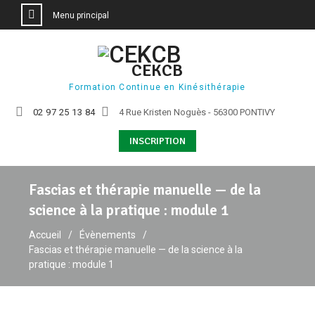
Menu principal
Aller
au
CEKCB
contenu
Formation Continue en Kinésithérapie
02 97 25 13 84
4 Rue Kristen Noguès - 56300 PONTIVY
INSCRIPTION
Fascias et thérapie manuelle — de la
science à la pratique : module 1
Accueil
Évènements
Fascias et thérapie manuelle — de la science à la
pratique : module 1