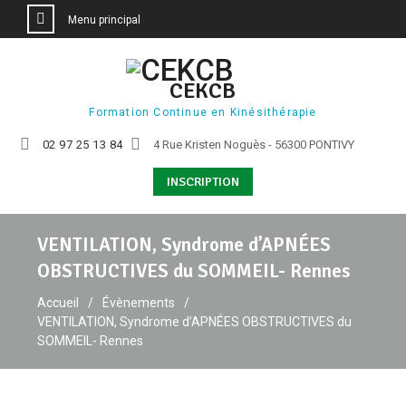
Menu principal
Aller
au
CEKCB
contenu
Formation Continue en Kinésithérapie
02 97 25 13 84
4 Rue Kristen Noguès - 56300 PONTIVY
INSCRIPTION
VENTILATION, Syndrome d’APNÉES
OBSTRUCTIVES du SOMMEIL- Rennes
Accueil
Évènements
VENTILATION, Syndrome d’APNÉES OBSTRUCTIVES du
SOMMEIL- Rennes