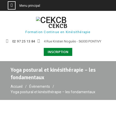
Menu principal
Aller
au
CEKCB
contenu
Formation Continue en Kinésithérapie
02 97 25 13 84
4 Rue Kristen Noguès - 56300 PONTIVY
INSCRIPTION
Yoga postural et kinésithérapie – les
fondamentaux
Accueil
Évènements
Yoga postural et kinésithérapie – les fondamentaux