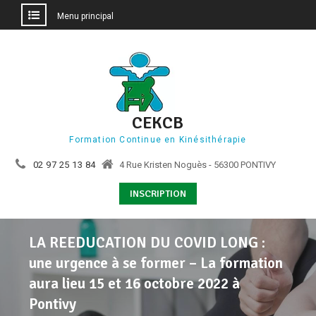
Menu principal
Aller
au
contenu
CEKCB
Formation Continue en Kinésithérapie
02 97 25 13 84
4 Rue Kristen Noguès - 56300 PONTIVY
INSCRIPTION
LA REEDUCATION DU COVID LONG :
une urgence à se former – La formation
aura lieu 15 et 16 octobre 2022 à
Pontivy