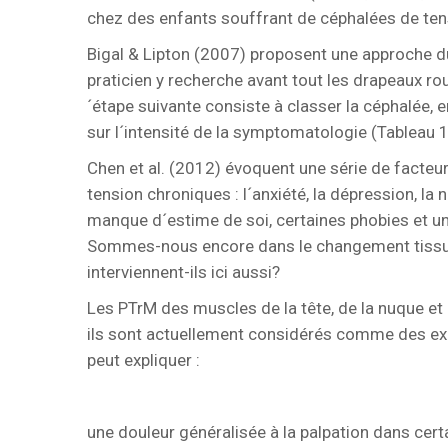
chez des enfants souffrant de céphalées de ten
Bigal & Lipton (2007) proposent une approche du
praticien y recherche avant tout les drapeaux r
´étape suivante consiste à classer la céphalée, en
sur l´intensité de la symptomatologie (Tableau 1
Chen et al. (2012) évoquent une série de facteu
tension chroniques : l´anxiété, la dépression, la n
manque d´estime de soi, certaines phobies et une 
Sommes-nous encore dans le changement tissu
interviennent-ils ici aussi?
Les PTrM des muscles de la tête, de la nuque et 
ils sont actuellement considérés comme des exci
peut expliquer :
une douleur généralisée à la palpation dans cert