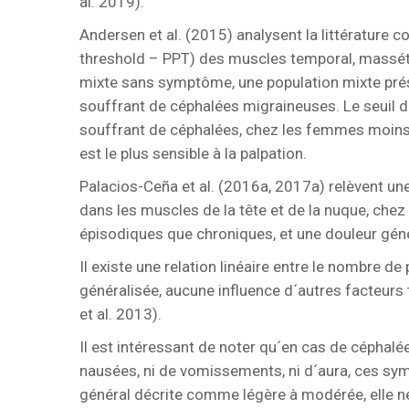
al. 2019).
Andersen et al. (2015) analysent la littérature c
threshold – PPT) des muscles temporal, masséte
mixte sans symptôme, une population mixte prés
souffrant de céphalées migraineuses. Le seuil d
souffrant de céphalées, chez les femmes moins
est le plus sensible à la palpation.
Palacios-Ceña et al. (2016a, 2017a) relèvent une 
dans les muscles de la tête et de la nuque, chez
épisodiques que chroniques, et une douleur génér
Il existe une relation linéaire entre le nombre de
généralisée, aucune influence d´autres facteurs 
et al. 2013).
Il est intéressant de noter qu´en cas de céphalée
nausées, ni de vomissements, ni d´aura, ces sym
général décrite comme légère à modérée, elle ne 