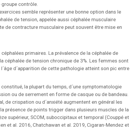
e groupe contrôle.
 exercices semble représenter une bonne option dans le
phalée de tension, appelée aussi céphalée musculaire
e de contracture musculaire peut souvent être mise en
s céphalées primaires. La prévalence de la céphalée de
e la céphalée de tension chronique de 3%. Les femmes sont
âge d´apparition de cette pathologie atteint son pic entre
t constitué, la plupart du temps, d´une symptomatologie
ssion ou de serrement en forme de casque ou de bandeau.
al, de crispation ou d´anxiété augmentent en général les
la présence de points trigger dans plusieurs muscles de la
pèze supérieur, SCOM, suboccipitaux et temporal (Couppé et
lsen et al. 2016, Chatchawan et al. 2019, Cigaran-Mendez et