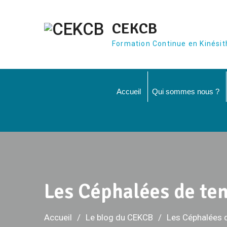
Aller
au
CEKCB
contenu
Formation Continue en Kinésit
Accueil
Qui sommes nous ?
Les Céphalées de te
Accueil
Le blog du CEKCB
Les Céphalées 