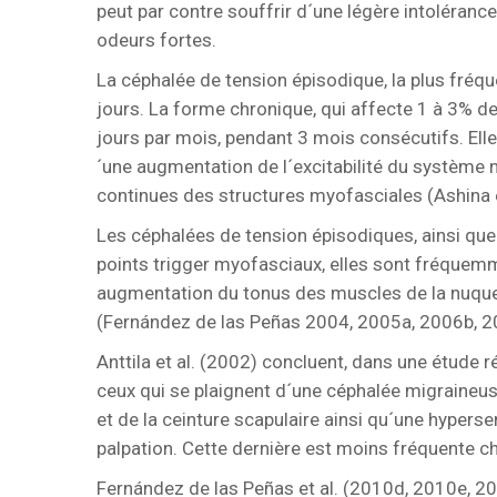
peut par contre souffrir d´une légère intolérance
odeurs fortes.
La céphalée de tension épisodique, la plus fr
jours. La forme chronique, qui affecte 1 à 3% d
jours par mois, pendant 3 mois consécutifs. Ell
´une augmentation de l´excitabilité du système 
continues des structures myofasciales (Ashina et 
Les céphalées de tension épisodiques, ainsi qu
points trigger myofasciaux, elles sont fréquem
augmentation du tonus des muscles de la nuque 
(Fernández de las Peñas 2004, 2005a, 2006b, 2
Anttila et al. (2002) concluent, dans une étude r
ceux qui se plaignent d´une céphalée migraineus
et de la ceinture scapulaire ainsi qu´une hyperse
palpation. Cette dernière est moins fréquente ch
Fernández de las Peñas et al. (2010d, 2010e, 201