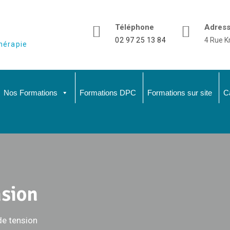
Téléphone
Adres
02 97 25 13 84
4 Rue K
hérapie
Nos Formations
Formations DPC
Formations sur site
C
nsion
de tension