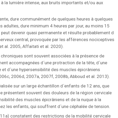
 à la lumière intense, aux bruits importants et/ou aux
équente, dure communément de quelques heures à quelques
es adultes, dure minimum 4 heures par jour, au moins 15
e peut devenir quasi permanente et résulte probablement d
nerveux central, provoquée par les afférences nociceptives
al. 2005, Affaitati et al. 2020).
e chroniques sont souvent associées à la présence de
ment accompagnées d´une protraction de la tête, d´une
et d´une hypersensibilité des muscles épicrâniens
006c, 2006d, 2007a, 2007f, 2008b, Abboud et al. 2013).
éalisée sur un large échantillon d´enfants de 12 ans, que
e présentent souvent des douleurs de la région cervicale
nsibilité des muscles épicrâniens et de la nuque à la
ez les enfants, qui souffrent d´une céphalée de tension.
1a) constatent des restrictions de la mobilité cervicale