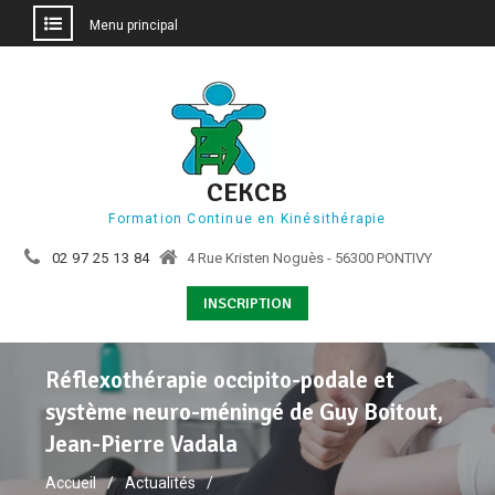
Menu principal
Aller
au
contenu
CEKCB
Formation Continue en Kinésithérapie
02 97 25 13 84
4 Rue Kristen Noguès - 56300 PONTIVY
INSCRIPTION
Réflexothérapie occipito-podale et
système neuro-méningé de Guy Boitout,
Jean-Pierre Vadala
Accueil
Actualités