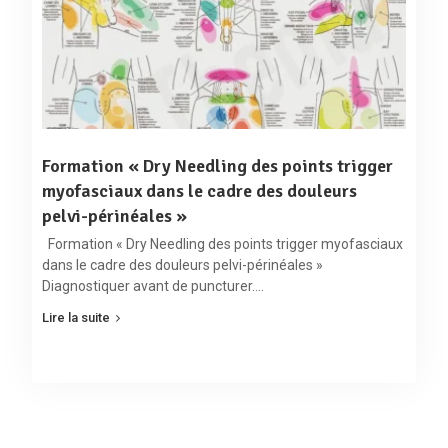
anatomie
topographique –
palpation –
syndromes
canalaires – inter-
faces myofasciales
Diaporama
– tableaux cliniques
– séquences
Exposé et
neurodynamiques –
Formation « Dry Needling des points trigger
démonstration
diagnostics
Théorie
du formateur
myofasciaux dans le cadre des douleurs
différentiels
9h00-
Pratique
Traitements des
Échange avec
pelvi-périnéales »
10h45
en
syndromes
les participants
binôme
Formation « Dry Needling des points trigger myofasciaux
canalaires du nerf
Pratique en
obturateur :
Dry
dans le cadre des douleurs pelvi-périnéales »
binôme avec
Needling
et
cor- rection par
Diagnostiquer avant de puncturer.…
traitement manuel
le formateur
Lire la suite
des PTrM des
muscles long et
court adducteurs,
grand adducteur et
carré fémoral –
neuroglisse- ments
et auto-traitements