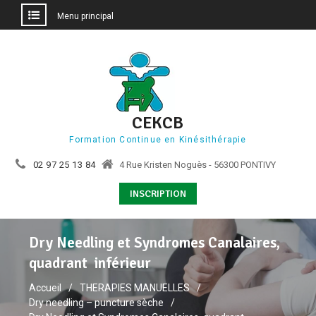
Menu principal
Aller
au
contenu
CEKCB
Formation Continue en Kinésithérapie
02 97 25 13 84
4 Rue Kristen Noguès - 56300 PONTIVY
INSCRIPTION
Dry Needling et Syndromes Canalaires,
quadrant inférieur
Accueil
THERAPIES MANUELLES
Dry needling – puncture sèche