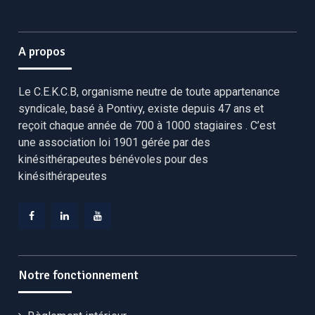
Nerfs cutanés des
Matin
régions lombale et
abdomi- nale :
anatomie
A propos
topographique –
palpation –
syndromes
Le C.E.K.C.B, organisme neutre de toute appartenance
canalaires –
syndicale, basé à Pontivy, existe depuis 47 ans et
interfaces
Diaporama
myofasciales
reçoit chaque année de 700 à 1000 stagiaires . C’est
Exposé et
une association loi 1901 gérée par des
– tableaux cliniques
démonstration
Théorie
– séquences
du formateur
kinésithérapeutes bénévoles pour des
11h00-
neurodyna- miques
Pratique
Échange avec
kinésithérapeutes
13h00
– diagnostics
en
les participants
différentiels
binôme
Pratique en
Traitements des
binôme avec
nerfs cutanés :
Dry
cor- rection par
Needling
et
le formateur
Facebook
Linkedin
YouTube
traitement manuel
CEKCB
CEKCB
CEKCB
des PTrM des
Notre fonctionnement
muscles érec- teurs
du rachis,
multifides et
abdominaux – neu-