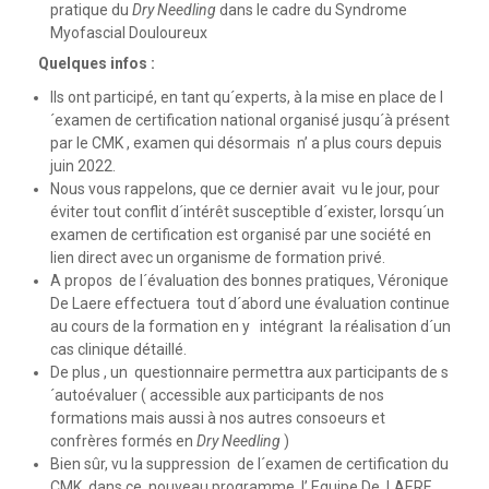
pratique du
Dry Needling
dans le cadre du Syndrome
Myofascial Douloureux
Quelques infos :
Ils ont participé, en tant qu´experts, à la mise en place de l
´examen de certification national organisé jusqu´à présent
par le CMK , examen qui désormais n’ a plus cours depuis
juin 2022.
Nous vous rappelons, que ce dernier avait vu le jour, pour
éviter tout conflit d´intérêt susceptible d´exister, lorsqu´un
examen de certification est organisé par une société en
lien direct avec un organisme de formation privé.
A propos de l´évaluation des bonnes pratiques, Véronique
De Laere effectuera tout d´abord une évaluation continue
au cours de la formation en y intégrant la réalisation d´un
cas clinique détaillé.
De plus , un questionnaire permettra aux participants de s
´autoévaluer ( accessible aux participants de nos
formations mais aussi à nos autres consoeurs et
confrères formés en
Dry Needling
)
Bien sûr, vu la suppression de l´examen de certification du
CMK, dans ce nouveau programme, l’ Equipe De LAERE