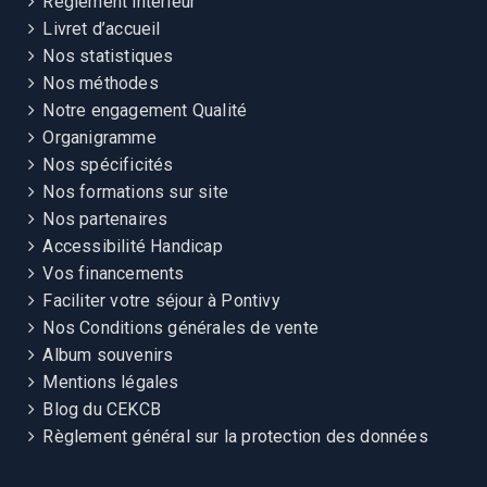
Règlement intérieur
roglissements et
Livret d’accueil
auto-traitements
Nos statistiques
Nerf pudendal :
Nos méthodes
anatomie
Notre engagement Qualité
topographique –
palpation –
Organigramme
syndrome canalaire
Nos spécificités
– interfaces
Diaporama
myofasciales –
Nos formations sur site
tableaux cliniques –
Nos partenaires
Exposé et
séquences
démonstration
Accessibilité Handicap
neurodynamiques –
Théorie
du formateur
diagnostics
Vos financements
14h00-
Pratique
différentiels
Échange avec
15h30
Faciliter votre séjour à Pontivy
en
Traitements du
les participants
Après-
binôme
Nos Conditions générales de vente
syndrome canalaire
Pratique en
midi
du nerf pudendal :
binôme avec
Album souvenirs
Dry Needling
et
cor- rection par
Mentions légales
traitement manuel
le formateur
des PTrM des
Blog du CEKCB
muscles piriforme
Règlement général sur la protection des données
et obturateur
interne –
neuroglissements