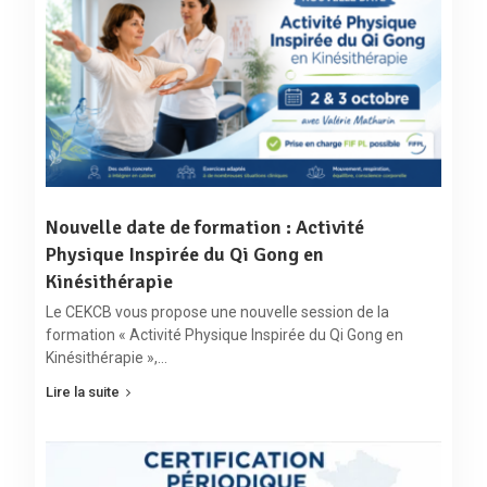
Méthodes
Durée
Intitulé/contenu
Forme
pédagogiques
Traitements des
syndromes
canalaires des
Diaporama
nerfs fibulaires :
Dry
Needling
et
Exposé et
traitement manuel
démonstration
Théorie
des PTrM des
du formateur
14h00-
muscles long et
Pratique
Échange avec
16h00
court fibulaires, long
en
Nouvelle date de formation : Activité
les participants
extenseur des
binôme
Pratique en
Physique Inspirée du Qi Gong en
orteils, tibial
binôme avec
antérieur et court
Kinésithérapie
cor- rection par
extenseur des
le formateur
Le CEKCB vous propose une nouvelle session de la
orteils –
formation « Activité Physique Inspirée du Qi Gong en
neuroglissements
et auto-traitements
Kinésithérapie »,…
Nerfs fémoral et
Lire la suite
saphène : anatomie
topo- graphique –
Après-
palpation –
midi
syndromes cana-