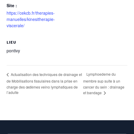
Site :
https://cekcb.fr/therapies-
manuelles/kinesitherapie-
viscerale/
LIEU
pontivy
Lymphoedeme du
Actualisation des techniques de drainage et
de Mobilisations tissulaires dans la prise en
membre sup suite à un
charge des œdèmes veino lymphatiques de
cancer du sein : drainage
l’adulte
et bandage