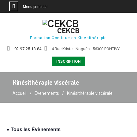
Menu principal
Aller
au
CEKCB
contenu
Formation Continue en Kinésithérapie
02 97 25 13 84
4 Rue Kristen Noguès - 56300 PONTIVY
INSCRIPTION
Kinésithérapie viscérale
Accueil
Évènements
Kinésithérapie viscérale
« Tous les Évènements